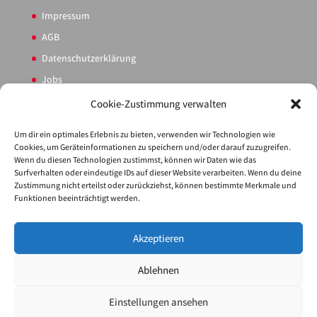
Impressum
AGB
Datenschutzerklärung
Jobs
Sitemap
Cookie-Zustimmung verwalten
Cookie-Richtlinie (EU)
Um dir ein optimales Erlebnis zu bieten, verwenden wir Technologien wie
Cookies, um Geräteinformationen zu speichern und/oder darauf zuzugreifen.
Wenn du diesen Technologien zustimmst, können wir Daten wie das
PARTNER
Surfverhalten oder eindeutige IDs auf dieser Website verarbeiten. Wenn du deine
Zustimmung nicht erteilst oder zurückziehst, können bestimmte Merkmale und
Service
Funktionen beeinträchtigt werden.
Akzeptieren
Ablehnen
Einstellungen ansehen
© Profi Tours Reisebüro GmbH | Website powered by
rtec.at