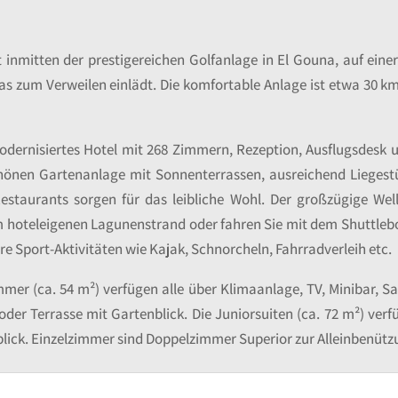
t inmitten der prestigereichen Golfanlage in El Gouna, auf einer
das zum Verweilen einlädt. Die komfortable Anlage ist etwa 30
modernisiertes Hotel mit 268 Zimmern, Rezeption, Ausflugsdesk
hönen Gartenanlage mit Sonnenterrassen, ausreichend Lieges
staurants sorgen für das leibliche Wohl. Der großzügige Well
m hoteleigenen Lagunenstrand oder fahren Sie mit dem Shuttle
ere Sport-Aktivitäten wie Kajak, Schnorcheln, Fahrradverleih etc.
mmer (ca. 54 m²) verfügen alle über Klimaanlage, TV, Minibar,
der Terrasse mit Gartenblick. Die Juniorsuiten (ca. 72 m²) verf
ck. Einzelzimmer sind Doppelzimmer Superior zur Alleinbenütz