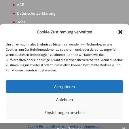
AGB
Datenschutzerklärung
Jobs
Sitemap
Cookie-Zustimmung verwalten
Cookie-Richtlinie (EU)
Um dir ein optimales Erlebnis zu bieten, verwenden wir Technologien wie
Cookies, um Geräteinformationen zu speichern und/oder darauf zuzugreifen.
Wenn du diesen Technologien zustimmst, können wir Daten wie das
PARTNER
Surfverhalten oder eindeutige IDs auf dieser Website verarbeiten. Wenn du deine
Zustimmung nicht erteilst oder zurückziehst, können bestimmte Merkmale und
Service
Funktionen beeinträchtigt werden.
Akzeptieren
Ablehnen
Einstellungen ansehen
© Profi Tours Reisebüro GmbH | Website powered by
rtec.at
innovative agency.
Cookie-Richtlinie
Datenschutzerklärung
Impressum
Share This