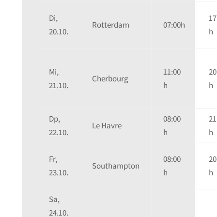
Di,
17
Rotterdam
07:00h
20.10.
h
Mi,
11:00
20
Cherbourg
21.10.
h
h
Dp,
08:00
21
Le Havre
22.10.
h
h
Fr,
08:00
20
Southampton
23.10.
h
h
Sa,
24.10.