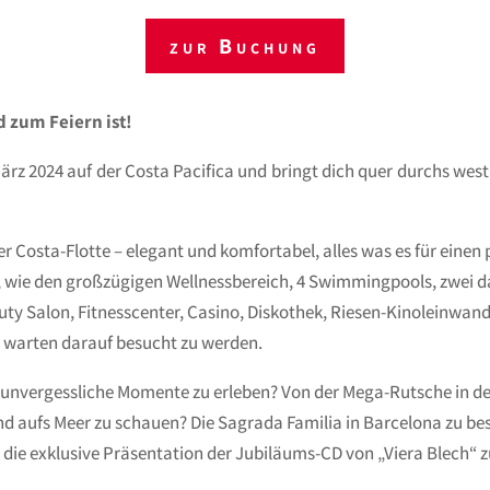
zur Buchung
 zum Feiern ist!
ärz 2024 auf der Costa Pacifica und bringt dich quer durchs wes
der Costa-Flotte – elegant und komfortabel, alles was es für einen
 wie den großzügigen Wellnessbereich, 4 Swimmingpools, zwei 
ty Salon, Fitnesscenter, Casino, Diskothek, Riesen-Kinoleinwand
s warten darauf besucht zu werden.
d unvergessliche Momente zu erleben? Von der Mega-Rutsche in d
d aufs Meer zu schauen? Die Sagrada Familia in Barcelona zu be
d die exklusive Präsentation der Jubiläums-CD von „Viera Blech“ z