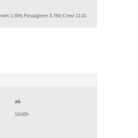
nen: 1.504; Passagiere: 3.780; Crew: 1110.
ab
18:00h